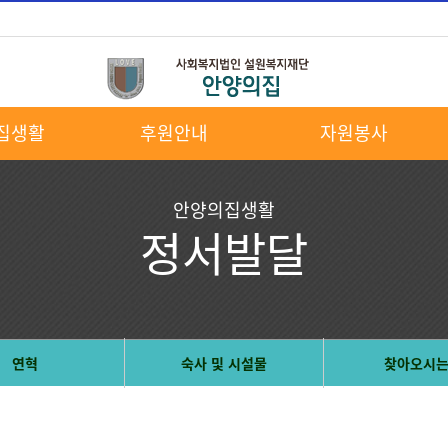
집생활
후원안내
자원봉사
안양의집생활
정서발달
연혁
숙사 및 시설물
찾아오시