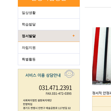
일상생활
학습발달
정서발달
자립지원
특별활동
정서적 안정과